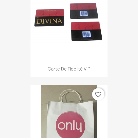
Carte De Fidelité VIP
favorite_border