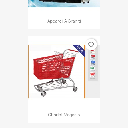
Appareil A Graniti
favorite_border
Chariot Magasin