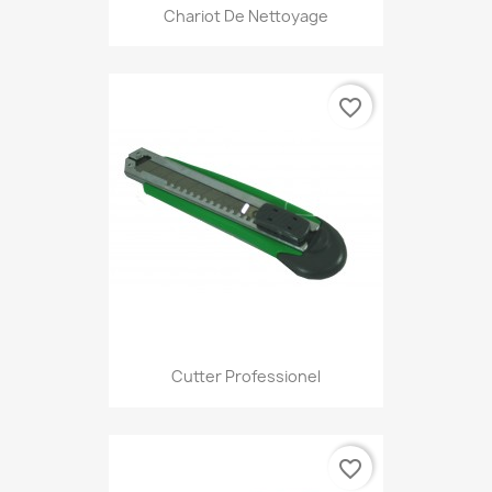
Chariot De Nettoyage
favorite_border
Cutter Professionel
favorite_border