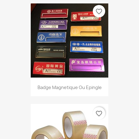
favorite_border
Badge Magnetique Ou Epingle
favorite_border