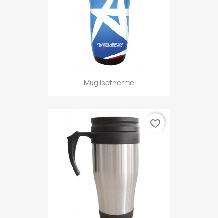
Mug Isotherme
favorite_border