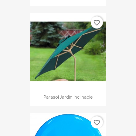
favorite_border
Parasol Jardin Inclinable
favorite_border