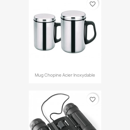
favorite_border
Mug Chopine Acier Inoxydable
favorite_border