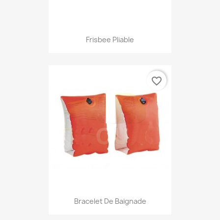
Frisbee Pliable
favorite_border
Bracelet De Baignade