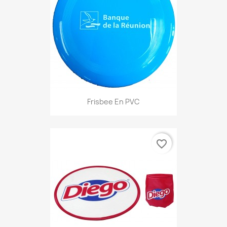
Frisbee En PVC
favorite_border