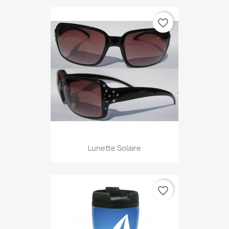
favorite_border
Lunette Solaire
favorite_border