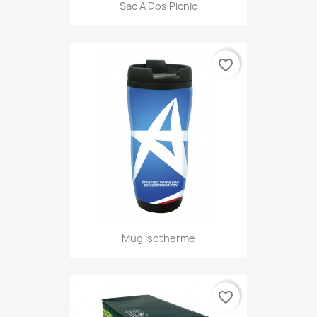
Sac A Dos Picnic
favorite_border
Mug Isotherme
favorite_border