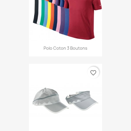
Polo Coton 3 Boutons
favorite_border