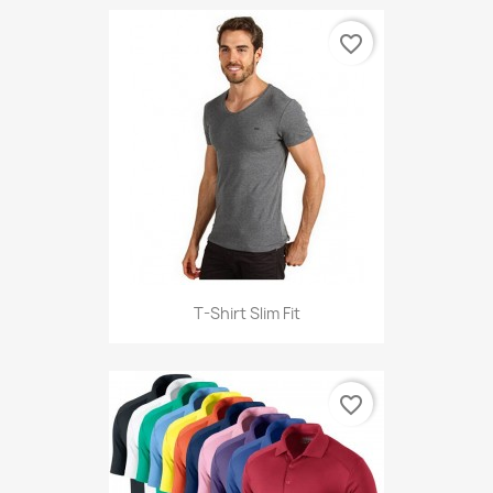
favorite_border
T-Shirt Slim Fit
favorite_border