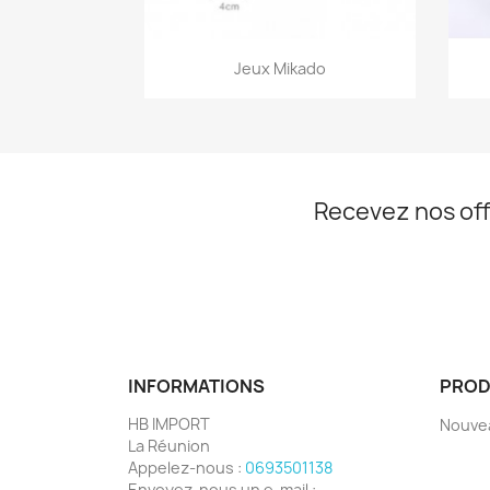
Aperçu rapide

Jeux Mikado
Recevez nos off
INFORMATIONS
PROD
HB IMPORT
Nouve
La Réunion
Appelez-nous :
0693501138
Envoyez-nous un e-mail :