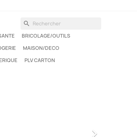
search
SANTE
BRICOLAGE/OUTILS
GERIE
MAISON/DECO
ERIQUE
PLV CARTON
