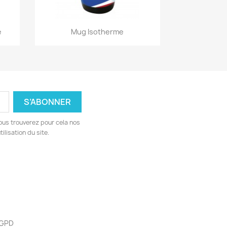
Aperçu rapide

e
Mug Isotherme
ous trouverez pour cela nos
ilisation du site.
 RGPD