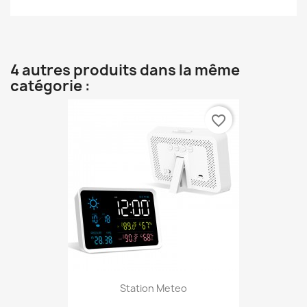
4 autres produits dans la même
catégorie :
favorite_border
Station Meteo