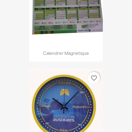
Calendrer Magnetique
favorite_border