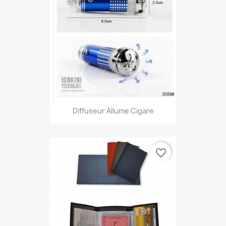
Diffuseur Allume Cigare
favorite_border