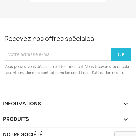
Recevez nos offres spéciales
Vous pouvez vous désinscrire à tout moment. Vous trouverez pour cela
nos informations de contact dans les conditions d'utilisation du site.
INFORMATIONS
keyboard_arrow_down
PRODUITS

NOTRE SOCIÉTÉ
