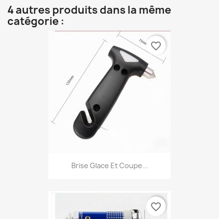
4 autres produits dans la même
catégorie :
favorite_border
Brise Glace Et Coupe...
favorite_border