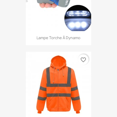
Lampe Torche À Dynamo
favorite_border