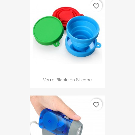
favorite_border
Verre Pliable En Silicone
favorite_border