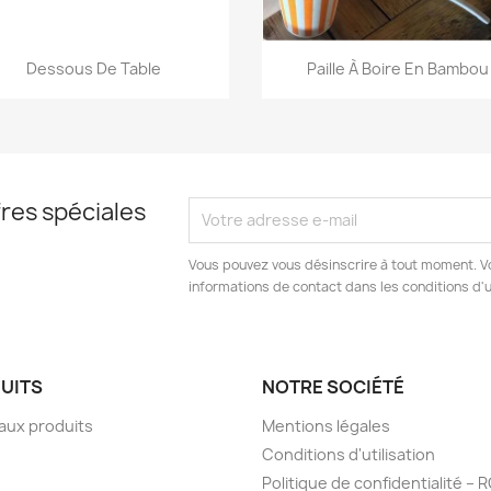
Aperçu rapide
Aperçu rapide


Dessous De Table
Paille À Boire En Bambou
res spéciales
Vous pouvez vous désinscrire à tout moment. V
informations de contact dans les conditions d'ut
UITS
NOTRE SOCIÉTÉ
aux produits
Mentions légales
Conditions d'utilisation
Politique de confidentialité –