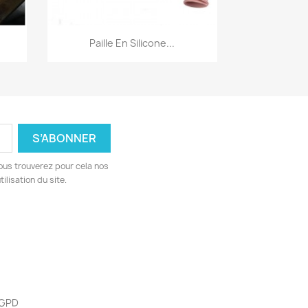
Aperçu rapide

Paille En Silicone...
ous trouverez pour cela nos
ilisation du site.
 RGPD