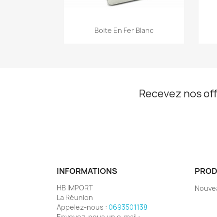
Aperçu rapide

Boite En Fer Blanc
Recevez nos off
INFORMATIONS
PROD
HB IMPORT
Nouve
La Réunion
Appelez-nous :
0693501138
Envoyez-nous un e-mail :