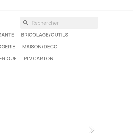
search
SANTE
BRICOLAGE/OUTILS
GERIE
MAISON/DECO
ERIQUE
PLV CARTON
