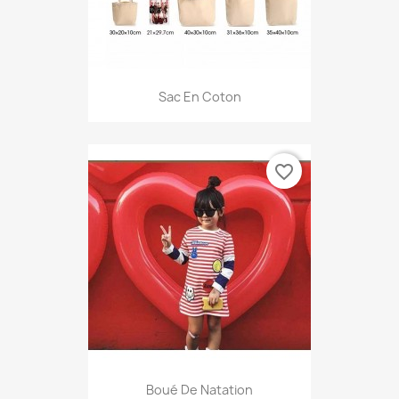
Sac En Coton
favorite_border
Boué De Natation