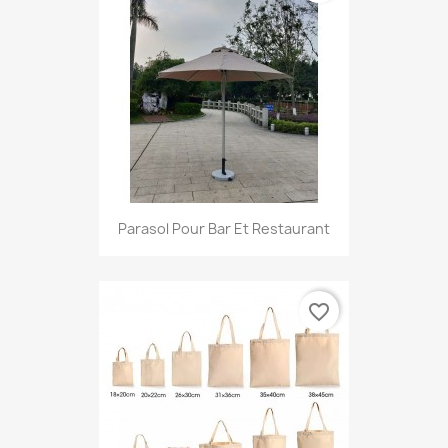
Parasol Pour Bar Et Restaurant
favorite_border