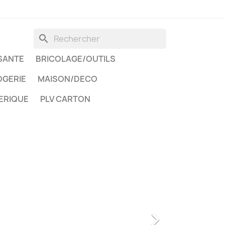
search
SANTE
BRICOLAGE/OUTILS
GERIE
MAISON/DECO
ERIQUE
PLV CARTON
