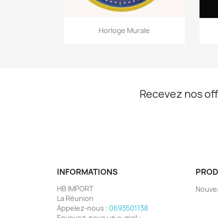
Aperçu rapide

Horloge Murale
Recevez nos off
INFORMATIONS
PROD
HB IMPORT
Nouve
La Réunion
Appelez-nous :
0693501138
Envoyez-nous un e-mail :