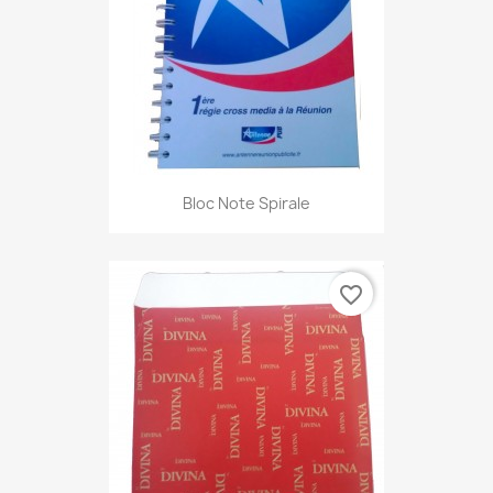
Bloc Note Spirale
favorite_border