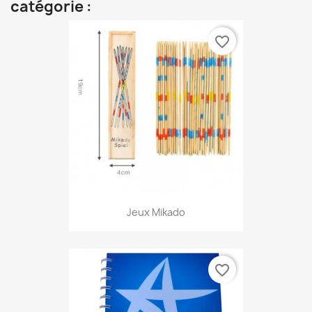
catégorie :
favorite_border
Jeux Mikado
favorite_border