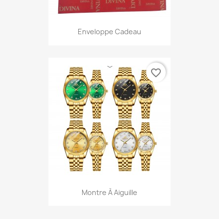
Enveloppe Cadeau
favorite_border
Montre À Aiguille