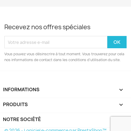
Recevez nos offres spéciales
Vous pouvez vous désinscrire à tout moment. Vous trouverez pour cela
nos informations de contact dans les conditions d'utilisation du site.
INFORMATIONS
keyboard_arrow_down
PRODUITS

NOTRE SOCIÉTÉ

© 2026 - Logiciel e-commerce par PrestaShop™