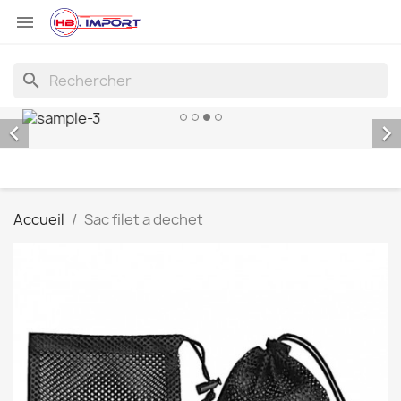

search


Accueil
Sac filet a dechet