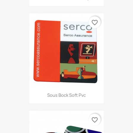
favorite_border
Sous Bock Soft Pvc
favorite_border