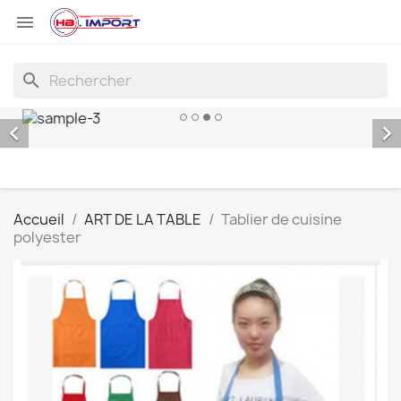

search


Accueil
ART DE LA TABLE
Tablier de cuisine
polyester