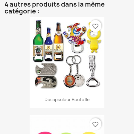
4 autres produits dans la même
catégorie :
favorite_border
Decapsuleur Bouteille
favorite_border