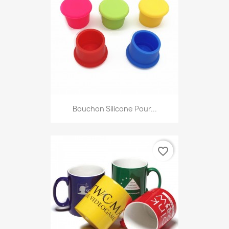
Bouchon Silicone Pour...
favorite_border