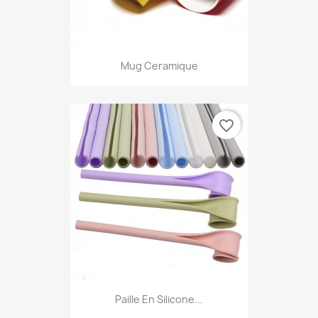
Mug Ceramique
favorite_border
Paille En Silicone...