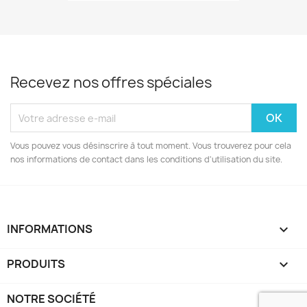
Recevez nos offres spéciales
Vous pouvez vous désinscrire à tout moment. Vous trouverez pour cela
nos informations de contact dans les conditions d'utilisation du site.
INFORMATIONS
keyboard_arrow_down
PRODUITS

NOTRE SOCIÉTÉ
