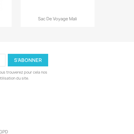
Aperçu rapide

e
Sac De Voyage Mali
ous trouverez pour cela nos
ilisation du site.
 RGPD