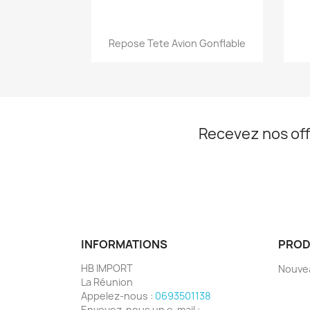
Aperçu rapide

Repose Tete Avion Gonflable
Recevez nos off
INFORMATIONS
PROD
HB IMPORT
Nouve
La Réunion
Appelez-nous :
0693501138
Envoyez-nous un e-mail :