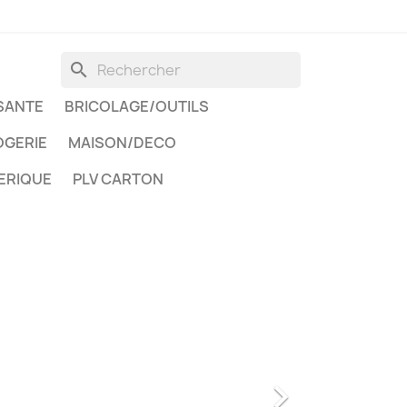
search
SANTE
BRICOLAGE/OUTILS
GERIE
MAISON/DECO
ERIQUE
PLV CARTON
