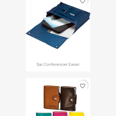
favorite_border
Sac Conferencier Easier
favorite_border