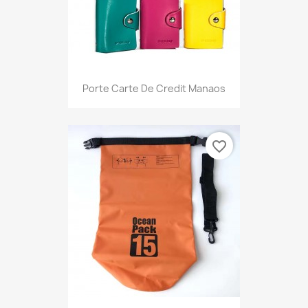
Porte Carte De Credit Manaos
favorite_border