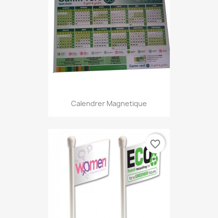
Calendrer Magnetique
favorite_border