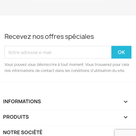
Recevez nos offres spéciales
Vous pouvez vous désinscrire à tout moment. Vous trouverez pour cela
nos informations de contact dans les conditions d'utilisation du site.
INFORMATIONS
keyboard_arrow_down
PRODUITS

NOTRE SOCIÉTÉ
