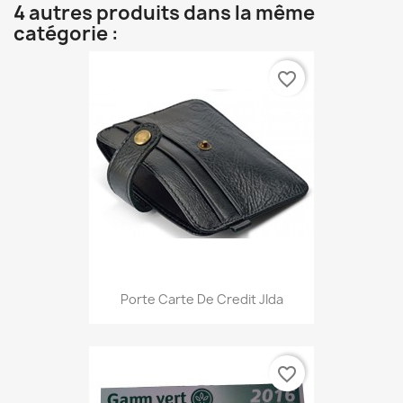
4 autres produits dans la même
catégorie :
favorite_border
Porte Carte De Credit JIda
favorite_border