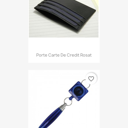
Porte Carte De Credit Rosat
favorite_border