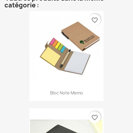
catégorie :
favorite_border
Bloc Note Memo
favorite_border