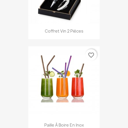
Coffret Vin 2 Pièces
favorite_border
Paille À Boire En Inox