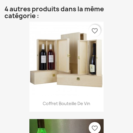
4 autres produits dans la même
catégorie :
favorite_border
Coffret Bouteille De Vin
favorite_border