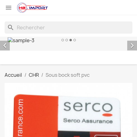

search


Accueil
CHR
Sous bock soft pvc