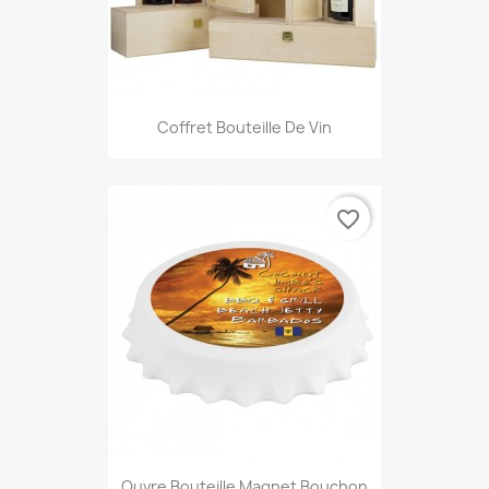
Coffret Bouteille De Vin
favorite_border
Ouvre Bouteille Magnet Bouchon