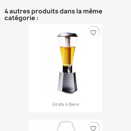
4 autres produits dans la même
catégorie :
favorite_border
Girafe A Biere
favorite_border