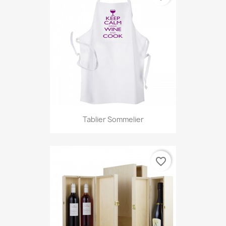
Tablier Sommelier
favorite_border