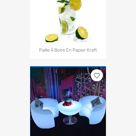
Paille À Boire En Papier Kraft
favorite_border