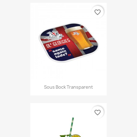
favorite_border
Sous Bock Transparent
favorite_border