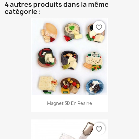
4 autres produits dans la même
catégorie :
favorite_border
Magnet 3D En Résine
favorite_border