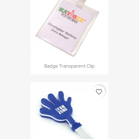
Badge Transparent Clip
favorite_border