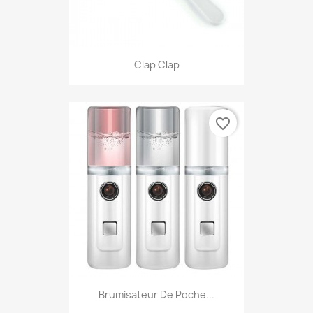
Clap Clap
favorite_border
Brumisateur De Poche...