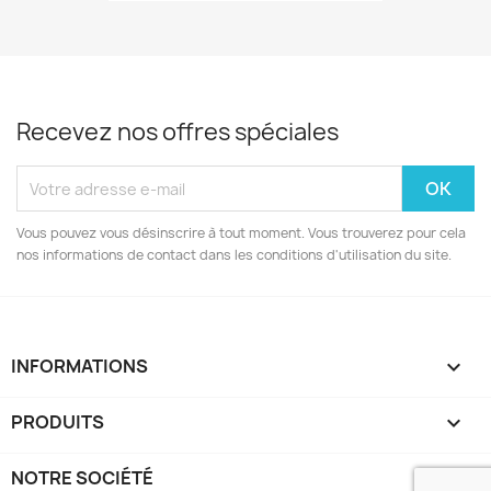
Recevez nos offres spéciales
Vous pouvez vous désinscrire à tout moment. Vous trouverez pour cela
nos informations de contact dans les conditions d'utilisation du site.
INFORMATIONS
keyboard_arrow_down
PRODUITS

NOTRE SOCIÉTÉ
