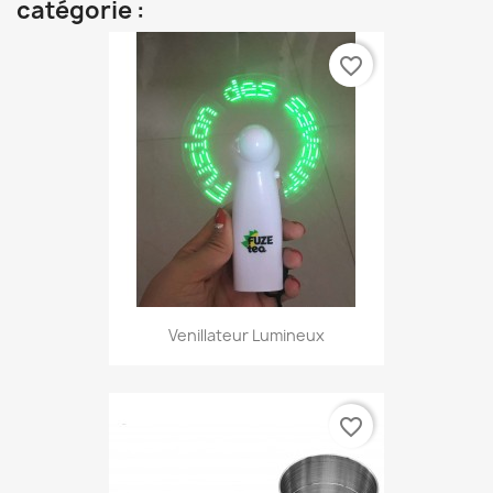
catégorie :
favorite_border
Venillateur Lumineux
favorite_border