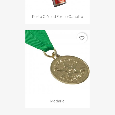
Porte Clé Led Forme Canette
favorite_border
Medaille