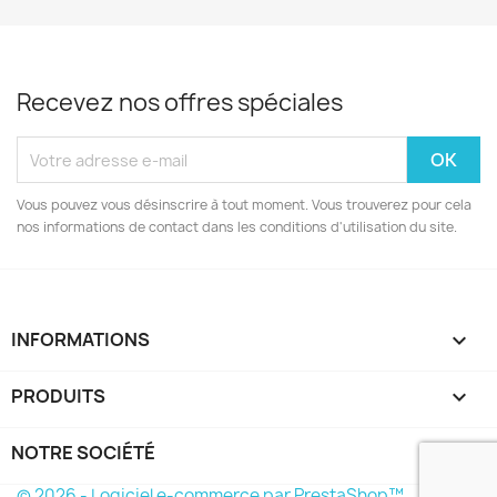
Recevez nos offres spéciales
Vous pouvez vous désinscrire à tout moment. Vous trouverez pour cela
nos informations de contact dans les conditions d'utilisation du site.
INFORMATIONS
keyboard_arrow_down
PRODUITS

NOTRE SOCIÉTÉ

© 2026 - Logiciel e-commerce par PrestaShop™