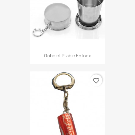
Gobelet Pliable En Inox
favorite_border