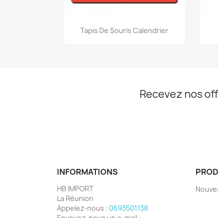
Aperçu rapide

Tapis De Souris Calendrier
Recevez nos off
INFORMATIONS
PROD
HB IMPORT
Nouve
La Réunion
Appelez-nous :
0693501138
Envoyez-nous un e-mail :