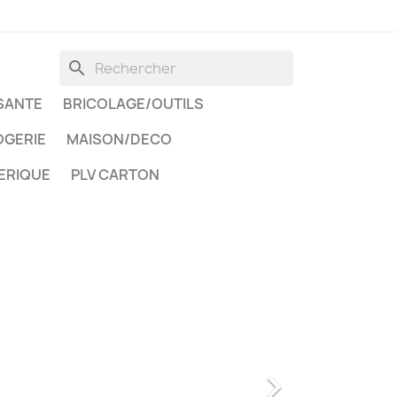
search
SANTE
BRICOLAGE/OUTILS
GERIE
MAISON/DECO
ERIQUE
PLV CARTON
