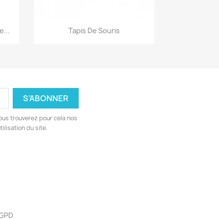
Aperçu rapide

...
Tapis De Souris
ous trouverez pour cela nos
ilisation du site.
 RGPD