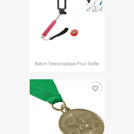
Baton Telescopique Pour Selfie
favorite_border