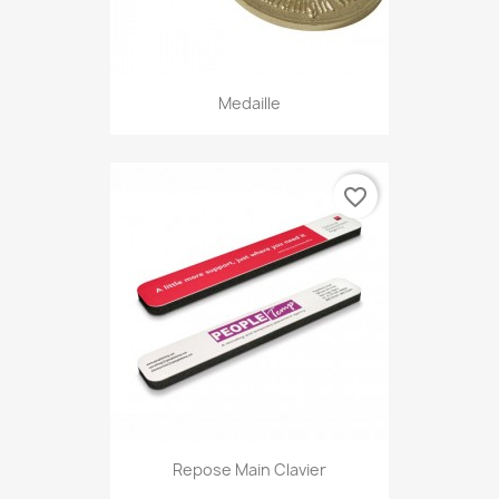
Medaille
favorite_border
Repose Main Clavier