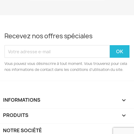
Recevez nos offres spéciales
Vous pouvez vous désinscrire à tout moment. Vous trouverez pour cela
nos informations de contact dans les conditions d'utilisation du site.
INFORMATIONS
keyboard_arrow_down
PRODUITS

NOTRE SOCIÉTÉ
