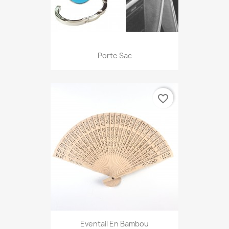
Porte Sac
favorite_border
Eventail En Bambou