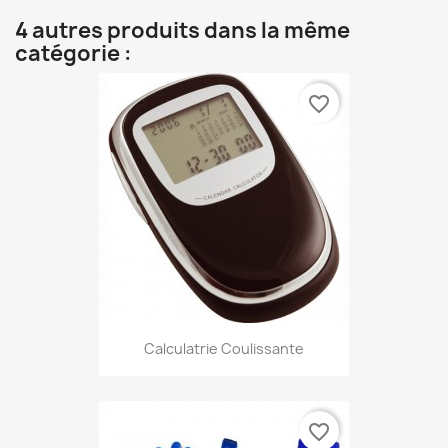
4 autres produits dans la même
catégorie :
favorite_border
Calculatrie Coulissante
favorite_border