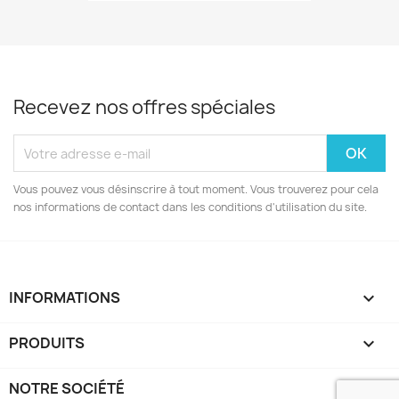
Recevez nos offres spéciales
Vous pouvez vous désinscrire à tout moment. Vous trouverez pour cela
nos informations de contact dans les conditions d'utilisation du site.
INFORMATIONS
keyboard_arrow_down
PRODUITS

NOTRE SOCIÉTÉ
