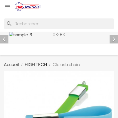

search


Accueil
HIGH TECH
Cle usb chain