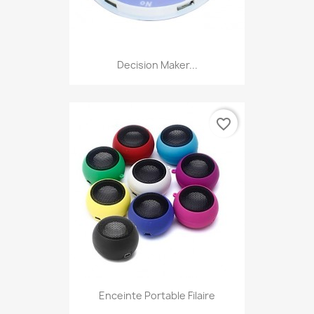
Decision Maker...
favorite_border
Enceinte Portable Filaire