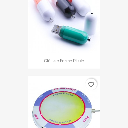
Clé Usb Forme Pillule
favorite_border