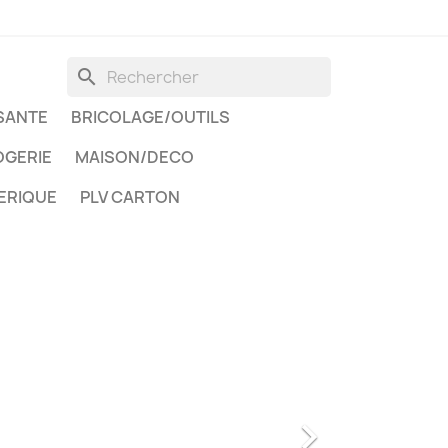
search
SANTE
BRICOLAGE/OUTILS
GERIE
MAISON/DECO
ERIQUE
PLV CARTON
