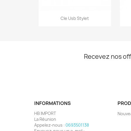
Aperçu rapide

Cle Usb Stylet
Recevez nos off
INFORMATIONS
PROD
HB IMPORT
Nouve
La Réunion
Appelez-nous :
0693501138
Envoyez-nous un e-mail :