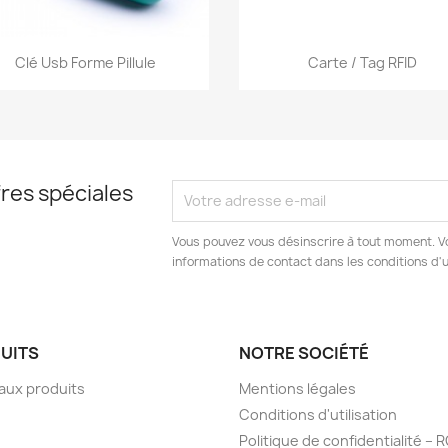
Aperçu rapide
Aperçu rapide


Clé Usb Forme Pillule
Carte / Tag RFID
res spéciales
Vous pouvez vous désinscrire à tout moment. V
informations de contact dans les conditions d'ut
UITS
NOTRE SOCIÉTÉ
aux produits
Mentions légales
Conditions d'utilisation
Politique de confidentialité –