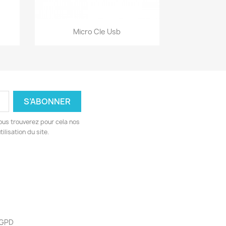
Aperçu rapide

Micro Cle Usb
ous trouverez pour cela nos
ilisation du site.
 RGPD