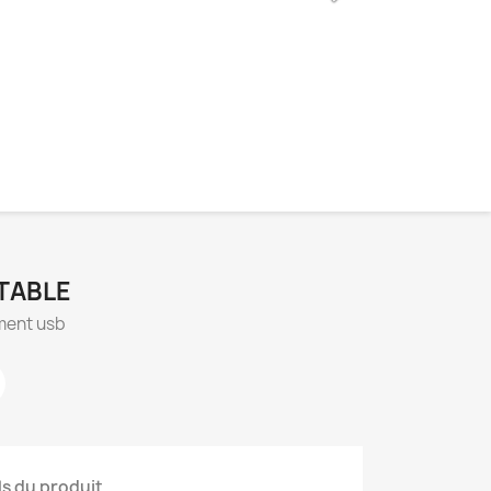
TABLE
ement usb
ls du produit