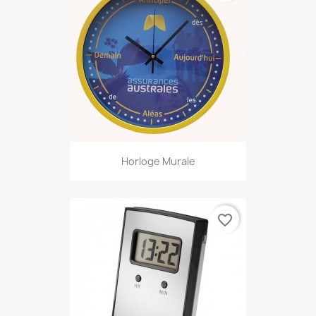
Horloge Murale
favorite_border