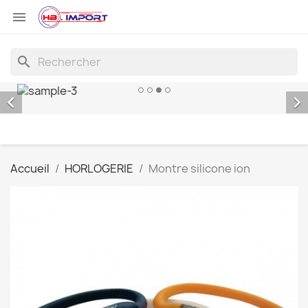

search


Accueil
HORLOGERIE
Montre silicone ion