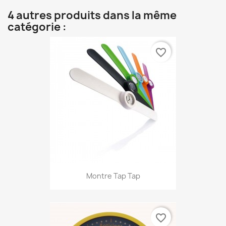
4 autres produits dans la même
catégorie :
favorite_border
Montre Tap Tap
favorite_border