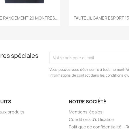
Aperçu rapide
Aperçu rapide


E RANGEMENT 20 MONTRES...
FAUTEUIL GAMER ESPORT 150
res spéciales
Vous pouvez vous désinscrire à tout moment. V
informations de contact dans les conditions d'ut
UITS
NOTRE SOCIÉTÉ
aux produits
Mentions légales
Conditions d'utilisation
Politique de confidentialité –