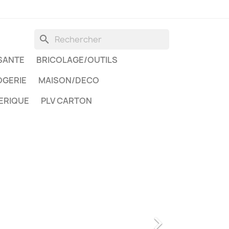
search
SANTE
BRICOLAGE/OUTILS
GERIE
MAISON/DECO
ERIQUE
PLV CARTON
