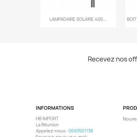
Aperçu rapide

LAMPADAIRE SOLAIRE 400...
BOIT
Recevez nos off
INFORMATIONS
PROD
HB IMPORT
Nouve
La Réunion
Appelez-nous :
0693501138
Envoyez-nous un e-mail :