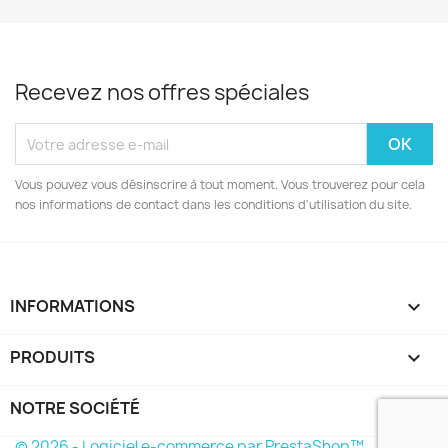
Recevez nos offres spéciales
Vous pouvez vous désinscrire à tout moment. Vous trouverez pour cela
nos informations de contact dans les conditions d'utilisation du site.
INFORMATIONS
keyboard_arrow_down
PRODUITS

NOTRE SOCIÉTÉ

© 2026 - Logiciel e-commerce par PrestaShop™