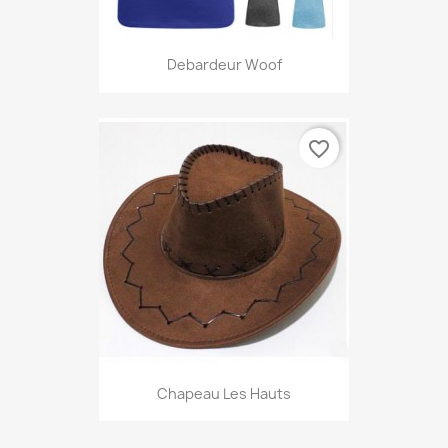
Debardeur Woof
favorite_border
Chapeau Les Hauts