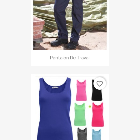
Pantalon De Travail
favorite_border