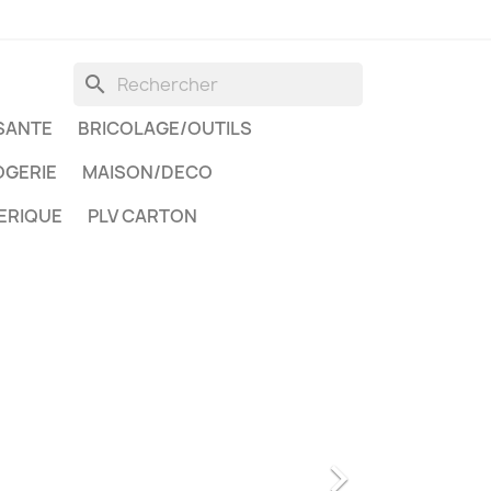
search
SANTE
BRICOLAGE/OUTILS
GERIE
MAISON/DECO
ERIQUE
PLV CARTON
