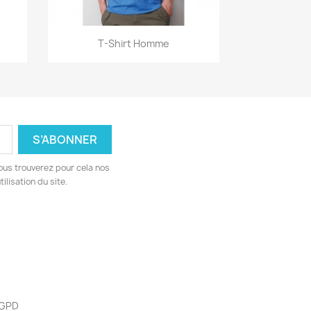
Aperçu rapide

T-Shirt Homme
ous trouverez pour cela nos
ilisation du site.
 RGPD