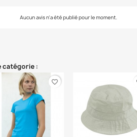
Aucun avis n'a été publié pour le moment.
 catégorie :
favorite_border
fa