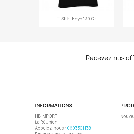
Aperçu rapide

T-Shirt Keya 130 Gr
Recevez nos off
INFORMATIONS
PROD
HB IMPORT
Nouve
La Réunion
Appelez-nous :
0693501138
Envoyez-nous un e-mail :