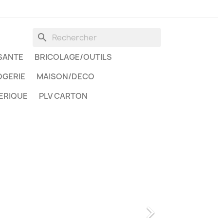
search
SANTE
BRICOLAGE/OUTILS
GERIE
MAISON/DECO
ERIQUE
PLV CARTON
