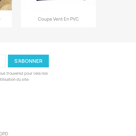
Aperçu rapide

e
Coupe Vent En PVC
ous trouverez pour cela nos
ilisation du site.
 RGPD