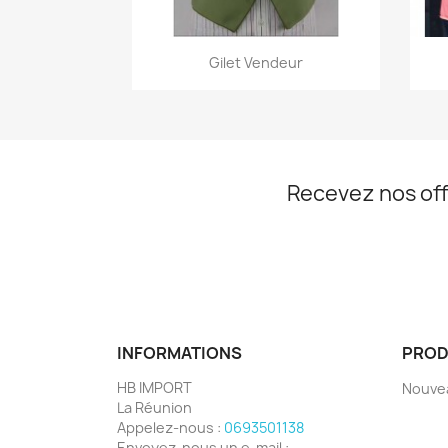
Aperçu rapide

Gilet Vendeur
Recevez nos off
INFORMATIONS
PROD
HB IMPORT
Nouve
La Réunion
Appelez-nous :
0693501138
Envoyez-nous un e-mail :