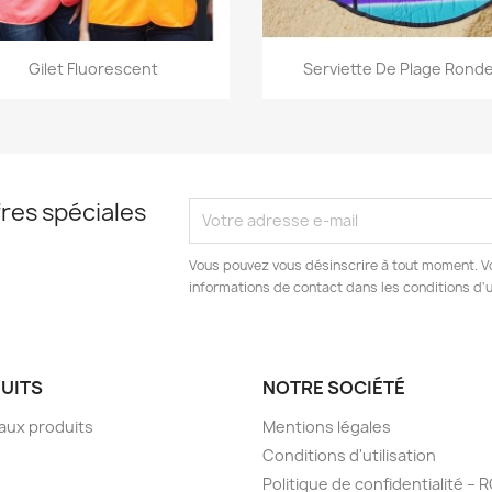
Aperçu rapide
Aperçu rapide


Gilet Fluorescent
Serviette De Plage Rond
res spéciales
Vous pouvez vous désinscrire à tout moment. V
informations de contact dans les conditions d'ut
UITS
NOTRE SOCIÉTÉ
aux produits
Mentions légales
Conditions d'utilisation
Politique de confidentialité –