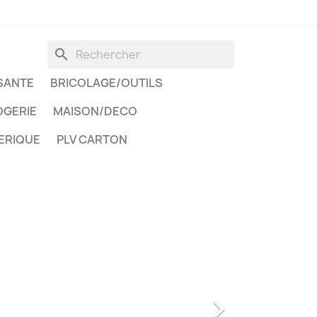
search
SANTE
BRICOLAGE/OUTILS
GERIE
MAISON/DECO
ERIQUE
PLV CARTON
