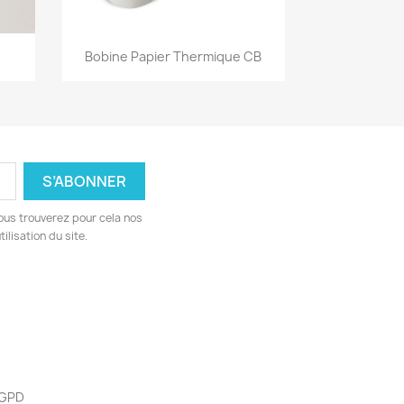
Aperçu rapide

Bobine Papier Thermique CB
ous trouverez pour cela nos
ilisation du site.
 RGPD