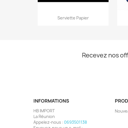
Aperçu rapide

Serviette Papier
Recevez nos off
INFORMATIONS
PROD
HB IMPORT
Nouve
La Réunion
Appelez-nous :
0693501138
Envoyez-nous un e-mail :