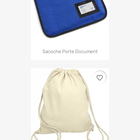
Sacoche Porte Document
favorite_border