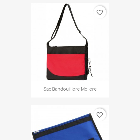
favorite_border
Sac Bandouilliere Moliere
favorite_border