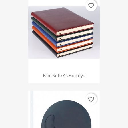
favorite_border
Bloc Note A5 Exciallys
favorite_border