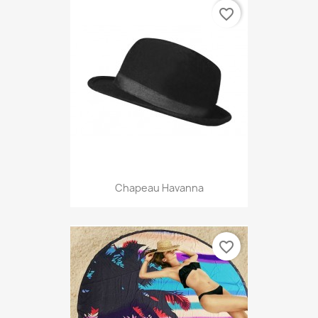
favorite_border
Chapeau Havanna
favorite_border