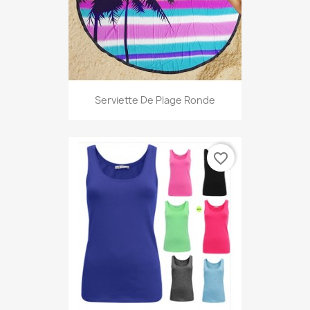
Serviette De Plage Ronde
favorite_border