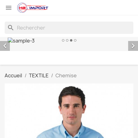

search


Accueil
TEXTILE
Chemise