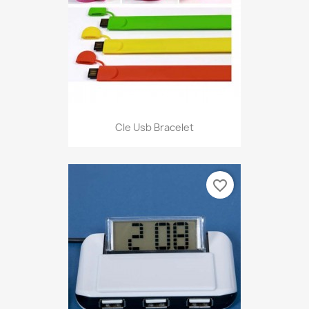
Cle Usb Bracelet
favorite_border