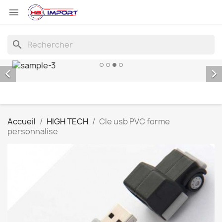

search


Accueil
HIGH TECH
Cle usb PVC forme
personnalise