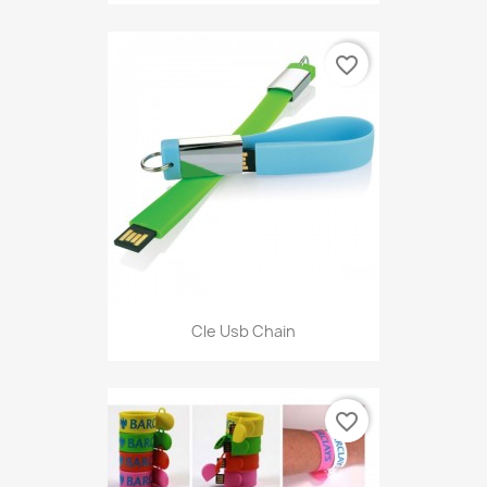
favorite_border
Cle Usb Chain
favorite_border